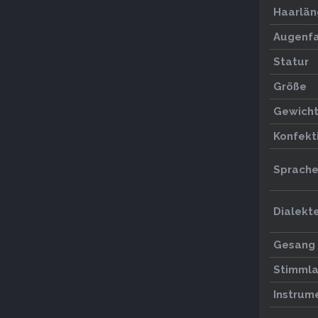
Haarlän
Augenf
Statur
Größe
Gewich
Konfekt
Sprache
Dialekt
Gesang
Stimml
Instrum