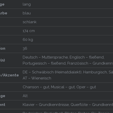
ge
lang
arbe
blau
schlank
174 cm
t
60 kg
ion
36
Deutsch – Muttersprache, Englisch – fließend,
(n)
Portugiesisch – fließend, Französisch – Grundkenn
DE – Schwäbisch (Heimatdialekt), Hamburgisch, Sä
e/Akzente
AT – Wienerisch
Chanson – gut, Musical – gut, Oper – gut
age
Alt
ent
Klavier – Grundkenntnisse, Querflöte – Grundkennt