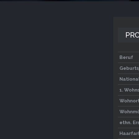
PRO
Beruf
Geburts
National
1. Wohns
Wohnor
Wohnmö
ethn. E
Haarfar