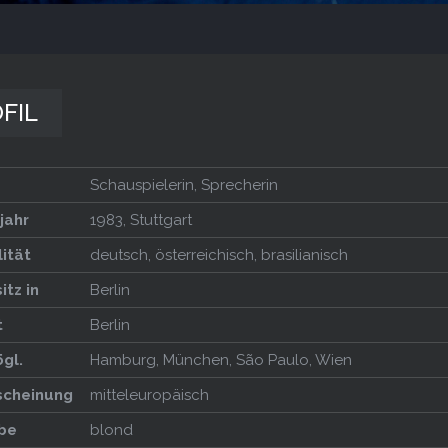
FIL
Schauspielerin, Sprecherin
jahr
1983, Stuttgart
ität
deutsch, österreichisch, brasilianisch
itz in
Berlin
t
Berlin
gl.
Hamburg, München, São Paulo, Wien
rscheinung
mitteleuropäisch
be
blond